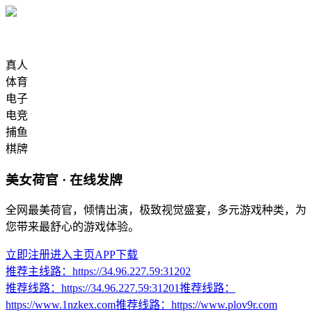
真人
体育
电子
电竞
捕鱼
棋牌
美女荷官 · 在线发牌
全网最美荷官，倾情出演，极致视觉盛宴，多元游戏种类，为
您带来最舒心的游戏体验。
立即注册
进入主页
APP下载
推荐主线路：
https://34.96.227.59:31202
推荐线路：
https://34.96.227.59:31201
推荐线路：
https://www.1nzkex.com
推荐线路：
https://www.plov9r.com