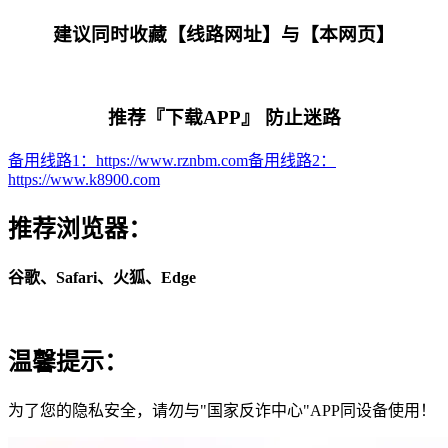
建议同时收藏【线路网址】与【本网页】
推荐『下载APP』 防止迷路
备用线路
1
：
https://www.rznbm.com
备用线路
2
：
https://www.k8900.com
推荐浏览器：
谷歌、Safari、火狐、Edge
温馨提示：
为了您的隐私安全，请勿与"国家反诈中心"APP同设备使用！