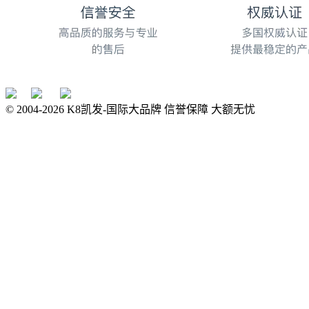
© 2004-
2026
K8凯发-国际大品牌 信誉保障 大额无忧