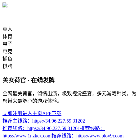
真人
体育
电子
电竞
捕鱼
棋牌
美女荷官 · 在线发牌
全网最美荷官，倾情出演，极致视觉盛宴，多元游戏种类，为
您带来最舒心的游戏体验。
立即注册
进入主页
APP下载
推荐主线路：
https://34.96.227.59:31202
推荐线路：
https://34.96.227.59:31201
推荐线路：
https://www.1nzkex.com
推荐线路：
https://www.plov9r.com