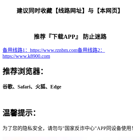
建议同时收藏【线路网址】与【本网页】
推荐『下载APP』 防止迷路
备用线路
1
：
https://www.rznbm.com
备用线路
2
：
https://www.k8900.com
推荐浏览器：
谷歌、Safari、火狐、Edge
温馨提示：
为了您的隐私安全，请勿与"国家反诈中心"APP同设备使用！