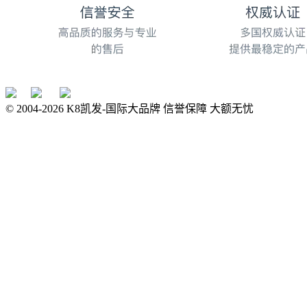
© 2004-
2026
K8凯发-国际大品牌 信誉保障 大额无忧