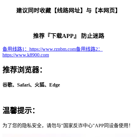
建议同时收藏【线路网址】与【本网页】
推荐『下载APP』 防止迷路
备用线路
1
：
https://www.rznbm.com
备用线路
2
：
https://www.k8900.com
推荐浏览器：
谷歌、Safari、火狐、Edge
温馨提示：
为了您的隐私安全，请勿与"国家反诈中心"APP同设备使用！