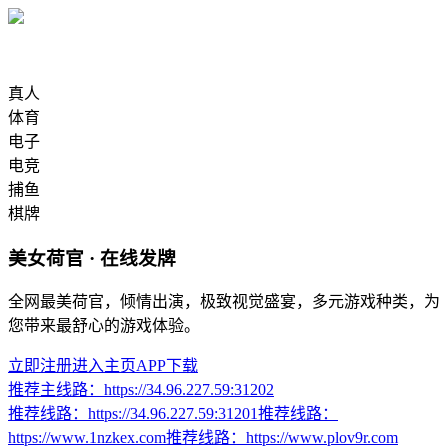
真人
体育
电子
电竞
捕鱼
棋牌
美女荷官 · 在线发牌
全网最美荷官，倾情出演，极致视觉盛宴，多元游戏种类，为
您带来最舒心的游戏体验。
立即注册
进入主页
APP下载
推荐主线路：
https://34.96.227.59:31202
推荐线路：
https://34.96.227.59:31201
推荐线路：
https://www.1nzkex.com
推荐线路：
https://www.plov9r.com