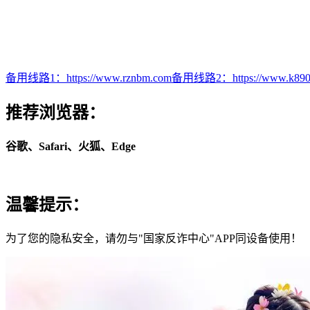
备用线路
1
：
https://www.rznbm.com
备用线路
2
：
https://www.k89
推荐浏览器：
谷歌、Safari、火狐、Edge
温馨提示：
为了您的隐私安全，请勿与"国家反诈中心"APP同设备使用！