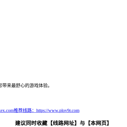
您带来最舒心的游戏体验。
kex.com
推荐线路：
https://www.plov9r.com
建议同时收藏【线路网址】与【本网页】