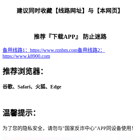
建议同时收藏【线路网址】与【本网页】
推荐『下载APP』 防止迷路
备用线路
1
：
https://www.rznbm.com
备用线路
2
：
https://www.k8900.com
推荐浏览器：
谷歌、Safari、火狐、Edge
温馨提示：
为了您的隐私安全，请勿与"国家反诈中心"APP同设备使用！